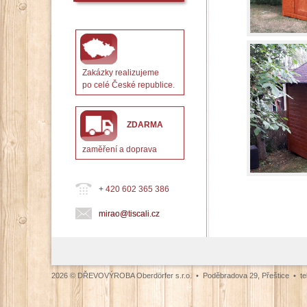
Zakázky realizujeme
po celé České republice.
ZDARMA
zaměření a doprava
+ 420 602 365 386
mirao@tiscali.cz
2026 © DŘEVOVÝROBA Oberdörfer s.r.o. • Poděbradova 29, Přeštice • tel.: