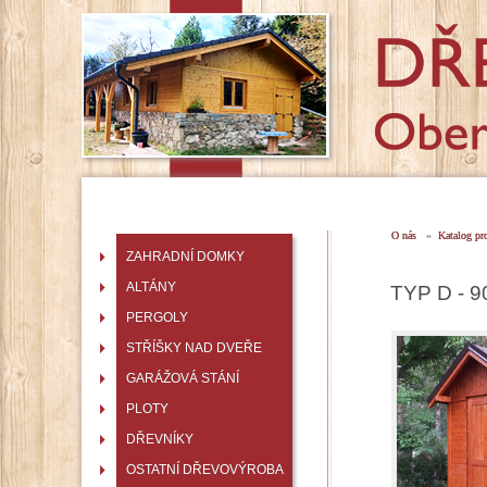
O nás
»
Katalog pr
ZAHRADNÍ DOMKY
ALTÁNY
TYP D - 9
PERGOLY
STŘÍŠKY NAD DVEŘE
GARÁŽOVÁ STÁNÍ
PLOTY
DŘEVNÍKY
OSTATNÍ DŘEVOVÝROBA