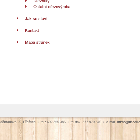
Dřevníky
Ostatní dřevovýroba
Jak se staví
Kontakt
Mapa stránek
radova 29, Přeštice • tel.: 602 365 386 • tel./fax: 377 970 340 • e-mail:
mirao@tiscali.