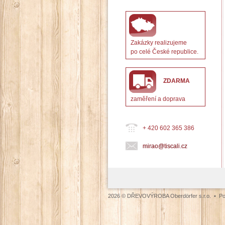
Zakázky realizujeme
po celé České republice.
ZDARMA
zaměření a doprava
+ 420 602 365 386
mirao@tiscali.cz
2026 © DŘEVOVÝROBA Oberdörfer s.r.o. • Poděb