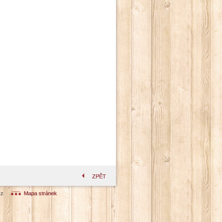
ZPĚT
cz
Mapa stránek