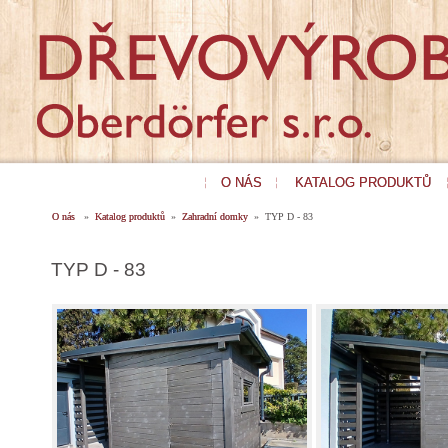
O NÁS
KATALOG PRODUKTŮ
O nás
»
Katalog produktů
»
Zahradní domky
» TYP D - 83
TYP D - 83