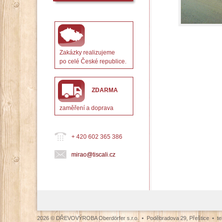
Zakázky realizujeme
po celé České republice.
ZDARMA
zaměření a doprava
+ 420 602 365 386
mirao@tiscali.cz
2026 © DŘEVOVÝROBA Oberdörfer s.r.o. • Poděbradova 29, Přeštice • tel.: