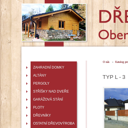
O nás
»
Katalog pr
ZAHRADNÍ DOMKY
ALTÁNY
TYP L - 3
PERGOLY
STŘÍŠKY NAD DVEŘE
GARÁŽOVÁ STÁNÍ
PLOTY
DŘEVNÍKY
OSTATNÍ DŘEVOVÝROBA